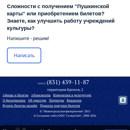
Сложности с получением "Пушкинской
карты" или приобретением билетов?
Знаете, как улучшить работу учреждений
культуры?
Напишите - решим!
Написать
(831) 439-11-87
КАССА:
территория Кремля, 2
Афиша и билеты
Абонементы
Изменения в репертуаре
О филармонии
Oб оркестре
Партнеры
Вакансии
Купить билеты онлайн
Правила покупки билетов
© "Нижегородская филармония" 2015
©
Создание сайта
ООО "
СолидСайт
", 2008-2026