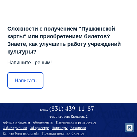
Сложности с получением "Пушкинской
карты" или приобретением билетов?
Знаете, как улучшить работу учреждений
культуры?
Напишите - решим!
Написать
(831) 439-11-87
КАССА:
территория Кремля, 2
Афиша и билеты
Абонементы
Изменения в репертуаре
О филармонии
Oб оркестре
Партнеры
Вакансии
Купить билеты онлайн
Правила покупки билетов