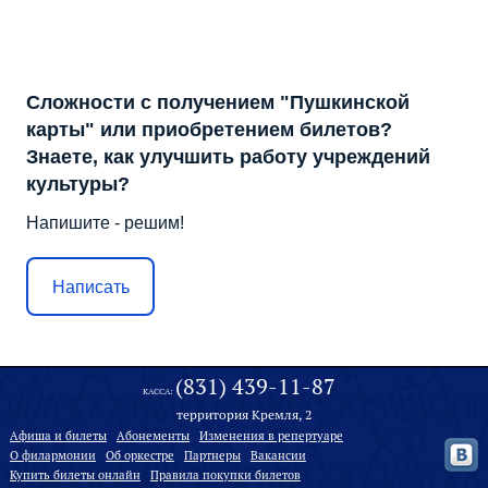
Сложности с получением "Пушкинской
карты" или приобретением билетов?
Знаете, как улучшить работу учреждений
культуры?
Напишите - решим!
Написать
(831) 439-11-87
КАССА:
территория Кремля, 2
Афиша и билеты
Абонементы
Изменения в репертуаре
О филармонии
Oб оркестре
Партнеры
Вакансии
Купить билеты онлайн
Правила покупки билетов