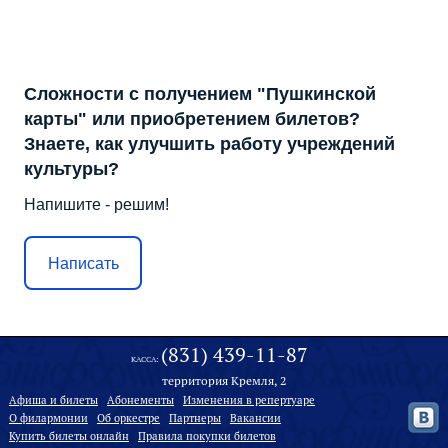
Сложности с получением "Пушкинской
карты" или приобретением билетов?
Знаете, как улучшить работу учреждений
культуры?
Напишите - решим!
Написать
(831) 439-11-87
КАССА:
территория Кремля, 2
Афиша и билеты
Абонементы
Изменения в репертуаре
О филармонии
Oб оркестре
Партнеры
Вакансии
Купить билеты онлайн
Правила покупки билетов