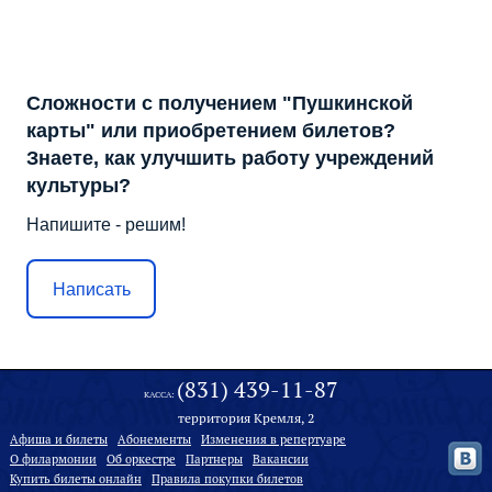
Сложности с получением "Пушкинской
карты" или приобретением билетов?
Знаете, как улучшить работу учреждений
культуры?
Напишите - решим!
Написать
(831) 439-11-87
КАССА:
территория Кремля, 2
Афиша и билеты
Абонементы
Изменения в репертуаре
О филармонии
Oб оркестре
Партнеры
Вакансии
Купить билеты онлайн
Правила покупки билетов