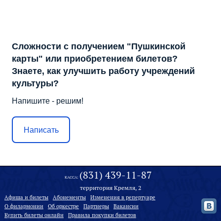
Сложности с получением "Пушкинской
карты" или приобретением билетов?
Знаете, как улучшить работу учреждений
культуры?
Напишите - решим!
Написать
(831) 439-11-87
КАССА:
территория Кремля, 2
Афиша и билеты
Абонементы
Изменения в репертуаре
О филармонии
Oб оркестре
Партнеры
Вакансии
Купить билеты онлайн
Правила покупки билетов