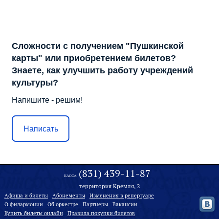
Сложности с получением "Пушкинской
карты" или приобретением билетов?
Знаете, как улучшить работу учреждений
культуры?
Напишите - решим!
Написать
(831) 439-11-87
КАССА:
территория Кремля, 2
Афиша и билеты
Абонементы
Изменения в репертуаре
О филармонии
Oб оркестре
Партнеры
Вакансии
Купить билеты онлайн
Правила покупки билетов