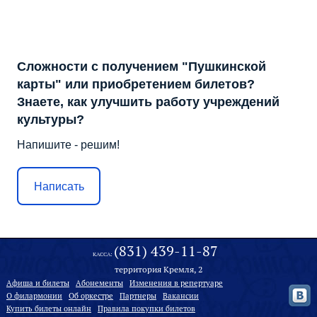
Сложности с получением "Пушкинской
карты" или приобретением билетов?
Знаете, как улучшить работу учреждений
культуры?
Напишите - решим!
Написать
(831) 439-11-87
КАССА:
территория Кремля, 2
Афиша и билеты
Абонементы
Изменения в репертуаре
О филармонии
Oб оркестре
Партнеры
Вакансии
Купить билеты онлайн
Правила покупки билетов