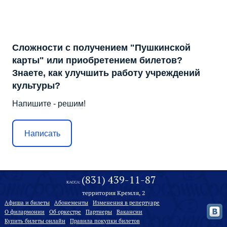
Сложности с получением "Пушкинской
карты" или приобретением билетов?
Знаете, как улучшить работу учреждений
культуры?
Напишите - решим!
Написать
(831) 439-11-87
КАССА:
территория Кремля, 2
Афиша и билеты
Абонементы
Изменения в репертуаре
О филармонии
Oб оркестре
Партнеры
Вакансии
Купить билеты онлайн
Правила покупки билетов