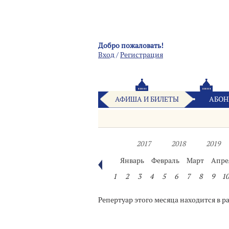
Добро пожаловать!
Вход
/
Pегистрация
АФИША И БИЛЕТЫ
АБОН
2017
2018
2019
Январь
Февраль
Март
Апре
1
2
3
4
5
6
7
8
9
10
Репертуар этого месяца находится в р