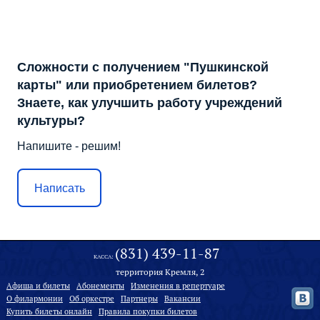
Сложности с получением "Пушкинской
карты" или приобретением билетов?
Знаете, как улучшить работу учреждений
культуры?
Напишите - решим!
Написать
(831) 439-11-87
КАССА:
территория Кремля, 2
Афиша и билеты
Абонементы
Изменения в репертуаре
О филармонии
Oб оркестре
Партнеры
Вакансии
Купить билеты онлайн
Правила покупки билетов