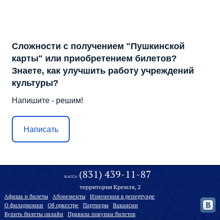
Сложности с получением "Пушкинской
карты" или приобретением билетов?
Знаете, как улучшить работу учреждений
культуры?
Напишите - решим!
Написать
(831) 439-11-87
КАССА:
территория Кремля, 2
Афиша и билеты
Абонементы
Изменения в репертуаре
О филармонии
Oб оркестре
Партнеры
Вакансии
Купить билеты онлайн
Правила покупки билетов