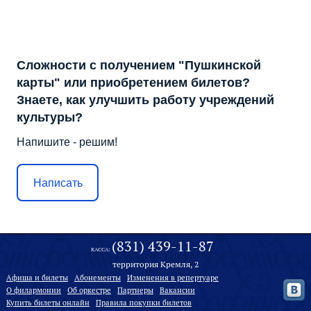
Сложности с получением "Пушкинской
карты" или приобретением билетов?
Знаете, как улучшить работу учреждений
культуры?
Напишите - решим!
Написать
(831) 439-11-87
КАССА:
территория Кремля, 2
Афиша и билеты
Абонементы
Изменения в репертуаре
О филармонии
Oб оркестре
Партнеры
Вакансии
Купить билеты онлайн
Правила покупки билетов