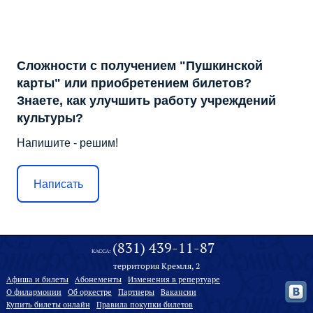
Сложности с получением "Пушкинской
карты" или приобретением билетов?
Знаете, как улучшить работу учреждений
культуры?
Напишите - решим!
Написать
(831) 439-11-87
КАССА:
территория Кремля, 2
Афиша и билеты
Абонементы
Изменения в репертуаре
О филармонии
Oб оркестре
Партнеры
Вакансии
Купить билеты онлайн
Правила покупки билетов