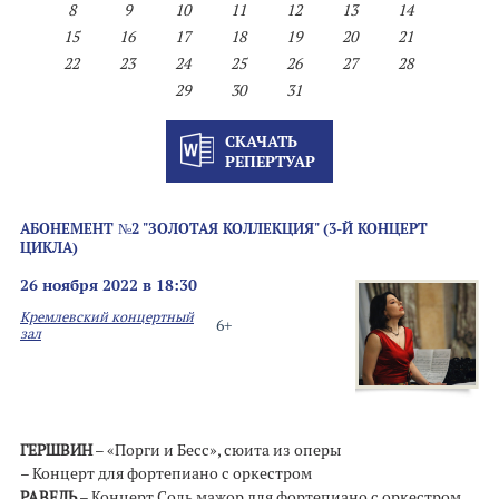
8
9
10
11
12
13
14
15
16
17
18
19
20
21
22
23
24
25
26
27
28
29
30
31
СКАЧАТЬ
РЕПЕРТУАР
АБОНЕМЕНТ №2 "ЗОЛОТАЯ КОЛЛЕКЦИЯ" (3-Й КОНЦЕРТ
ЦИКЛА)
26 ноября 2022 в 18:30
Кремлевский концертный
6+
зал
ГЕРШВИН
– «Порги и Бесс», сюита из оперы
– Концерт для фортепиано с оркестром
РАВЕЛЬ
– Концерт Соль мажор для фортепиано с оркестром