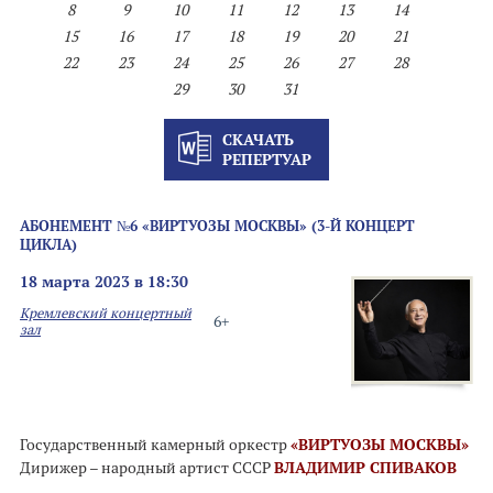
8
9
10
11
12
13
14
15
16
17
18
19
20
21
22
23
24
25
26
27
28
29
30
31
СКАЧАТЬ
РЕПЕРТУАР
АБОНЕМЕНТ №6 «ВИРТУОЗЫ МОСКВЫ» (3-Й КОНЦЕРТ
ЦИКЛА)
18 марта 2023 в 18:30
Кремлевский концертный
6+
зал
Государственный камерный оркестр
«ВИРТУОЗЫ МОСКВЫ»
Дирижер – народный артист СССР
ВЛАДИМИР СПИВАКОВ