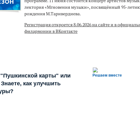
программе. 11 июня состоится концерт артистов музы
лектория «Мгновения музыки», посвящённый 95-летию
рождения М.Таривердиева.
Регистрация откроется 8.06.2026 на сайте и в официал
филармонии в ВКонтакте
 "Пушкинской карты" или
Решаем вместе
Знаете, как улучшить
туры?