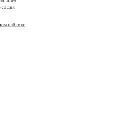
кального
 со дня
ьном паблике