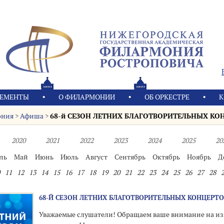
ЕМЕНТЫ
О ФИЛАРМОНИИ
OБ ОРКЕСТРЕ
К
ония
>
Афиша
>
68-й СЕЗОН ЛЕТНИХ БЛАГОТВОРИТЕЛЬНЫХ КО
2020
2021
2022
2023
2024
2025
20
ль
Май
Июнь
Июль
Август
Сентябрь
Октябрь
Ноябрь
Д
11
12
13
14
15
16
17
18
19
20
21
22
23
24
25
26
27
28
68-Й СЕЗОН ЛЕТНИХ БЛАГОТВОРИТЕЛЬНЫХ КОНЦЕРТО
Уважаемые слушатели! Обращаем ваше внимание на из