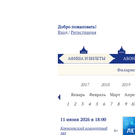
Добро пожаловать!
Вход
/
Pегистрация
АФИША И БИЛЕТЫ
АБОН
Филарм
2017
2018
2019
Январь
Февраль
Март
Апре
1
2
3
4
5
6
7
8
9
10
11 июня 2026 в 18:00
Кремлевский концертный
6+
зал