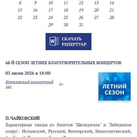
8
9
10
11
12
13
14
15
16
17
18
19
20
21
22
23
24
25
26
27
28
29
30
31
СКАЧАТЬ
РЕПЕРТУАР
68-Й СЕЗОН ЛЕТНИХ БЛАГОТВОРИТЕЛЬНЫХ КОНЦЕРТОВ
03 июня 2026 в 18:00
Кремлевский концертный
6+
зал
П. ЧАЙКОВСКИЙ
Характерные танцы из балетов "Щелкунчик" и "Лебединое
озеро": Испанский, Русский, Венгерский, Неаполитанский,