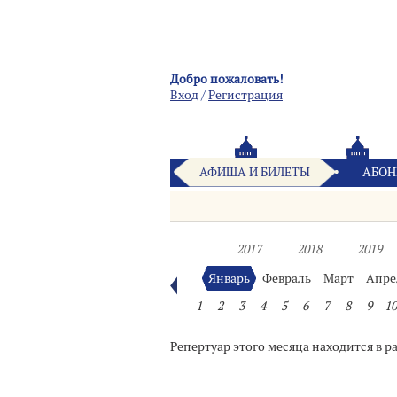
Добро пожаловать!
Вход
/
Pегистрация
АФИША И БИЛЕТЫ
АБОН
2017
2018
2019
Январь
Февраль
Март
Апре
1
2
3
4
5
6
7
8
9
10
Репертуар этого месяца находится в р