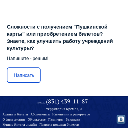
Сложности с получением "Пушкинской
карты" или приобретением билетов?
Знаете, как улучшить работу учреждений
культуры?
Напишите - решим!
Написать
(831) 439-11-87
КАССА:
территория Кремля, 2
Афиша и билеты
Абонементы
Изменения в репертуаре
О филармонии
Oб оркестре
Партнеры
Вакансии
Купить билеты онлайн
Правила покупки билетов