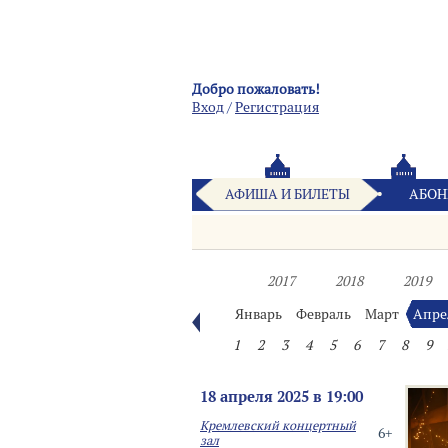
Добро пожаловать!
Вход
/
Pегистрация
АФИША И БИЛЕТЫ
АБОН
2017
2018
2019
Январь
Февраль
Март
Апре
1
2
3
4
5
6
7
8
9
18 апреля 2025 в 19:00
Кремлевский концертный
6+
зал