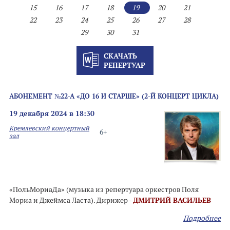
15
16
17
18
19
20
21
22
23
24
25
26
27
28
29
30
31
СКАЧАТЬ
РЕПЕРТУАР
АБОНЕМЕНТ №22-А «ДО 16 И СТАРШЕ» (2-Й КОНЦЕРТ ЦИКЛА)
19 декабря 2024 в 18:30
Кремлевский концертный
6+
зал
«ПольМориаДа» (музыка из репертуара оркестров Поля
Мориа и Джеймса Ласта). Дирижер -
ДМИТРИЙ ВАСИЛЬЕВ
Подробнее