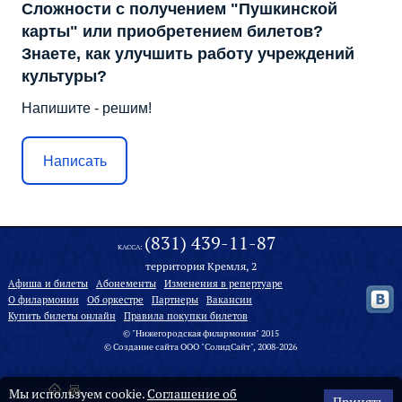
Сложности с получением "Пушкинской
карты" или приобретением билетов?
Знаете, как улучшить работу учреждений
культуры?
Напишите - решим!
Написать
(831) 439-11-87
КАССА:
территория Кремля, 2
Афиша и билеты
Абонементы
Изменения в репертуаре
О филармонии
Oб оркестре
Партнеры
Вакансии
Купить билеты онлайн
Правила покупки билетов
© "Нижегородская филармония" 2015
©
Создание сайта
ООО "
СолидСайт
", 2008-2026
Мы используем cookie.
Соглашение об