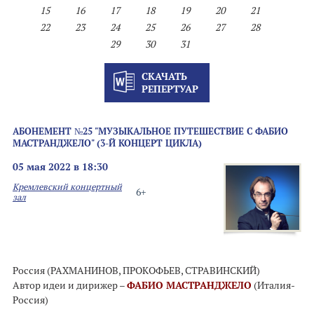
15
16
17
18
19
20
21
22
23
24
25
26
27
28
29
30
31
СКАЧАТЬ
РЕПЕРТУАР
АБОНЕМЕНТ №25 "МУЗЫКАЛЬНОЕ ПУТЕШЕСТВИЕ С ФАБИО
МАСТРАНДЖЕЛО" (3-Й КОНЦЕРТ ЦИКЛА)
05 мая 2022 в 18:30
Кремлевский концертный
6+
зал
Россия (РАХМАНИНОВ, ПРОКОФЬЕВ, СТРАВИНСКИЙ)
Автор идеи и дирижер –
ФАБИО МАСТРАНДЖЕЛО
(Италия-
Россия)