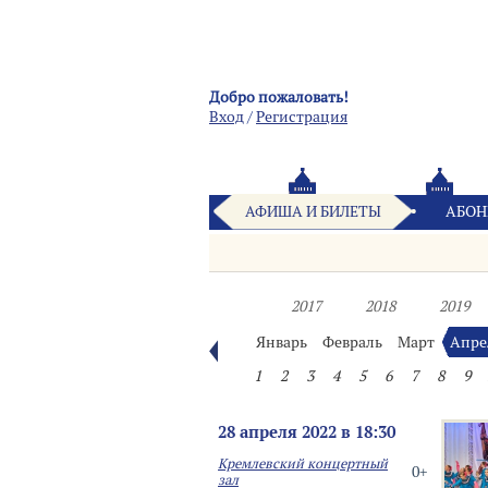
Добро пожаловать!
Вход
/
Pегистрация
АФИША И БИЛЕТЫ
АБОН
2017
2018
2019
Январь
Февраль
Март
Апре
1
2
3
4
5
6
7
8
9
28 апреля 2022 в 18:30
Кремлевский концертный
0+
зал