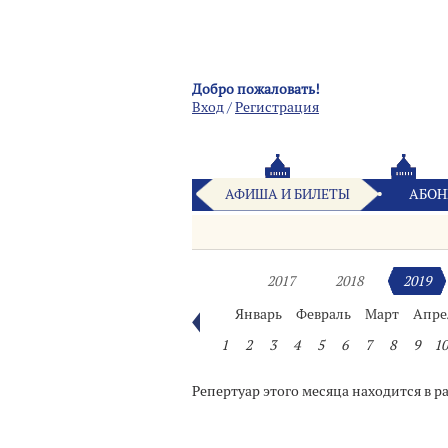
Добро пожаловать!
Вход
/
Pегистрация
АФИША И БИЛЕТЫ
АБОН
2017
2018
2019
Январь
Февраль
Март
Апре
1
2
3
4
5
6
7
8
9
10
Репертуар этого месяца находится в р