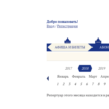
Добро пожаловать!
Вход
/
Pегистрация
АФИША И БИЛЕТЫ
АБОН
2017
2018
2019
Январь
Февраль
Март
Апре
1
2
3
4
5
6
7
8
9
Репертуар этого месяца находится в р