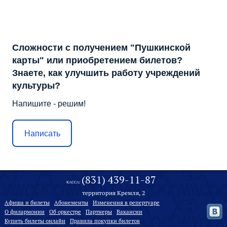
Сложности с получением "Пушкинской
карты" или приобретением билетов?
Знаете, как улучшить работу учреждений
культуры?
Напишите - решим!
Написать
(831) 439-11-87
КАССА:
территория Кремля, 2
Афиша и билеты
Абонементы
Изменения в репертуаре
О филармонии
Oб оркестре
Партнеры
Вакансии
Купить билеты онлайн
Правила покупки билетов