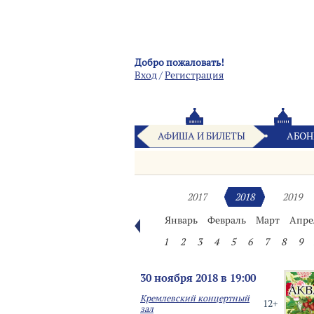
Добро пожаловать!
Вход
/
Pегистрация
АФИША И БИЛЕТЫ
АБОН
2017
2018
2019
Январь
Февраль
Март
Апре
1
2
3
4
5
6
7
8
9
30 ноября 2018 в 19:00
Кремлевский концертный
12+
зал