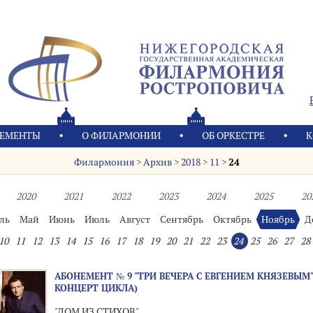
ЕМЕНТЫ
О ФИЛАРМОНИИ
OБ ОРКЕСТРЕ
К
Филармония
>
Архив
>
2018
>
11
>
24
2020
2021
2022
2023
2024
2025
20
ль
Май
Июнь
Июль
Август
Сентябрь
Октябрь
Ноябрь
Д
10
11
12
13
14
15
16
17
18
19
20
21
22
23
24
25
26
27
28
АБОНЕМЕНТ № 9 "ТРИ ВЕЧЕРА С ЕВГЕНИЕМ КНЯЗЕВЫМ" 
КОНЦЕРТ ЦИКЛА)
"ДОМ ИЗ СТИХОВ"