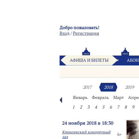
Добро пожаловать!
Вход
/
Pегистрация
АФИША И БИЛЕТЫ
АБОН
2017
2018
2019
Январь
Февраль
Март
Апре
1
2
3
4
5
6
7
8
9
24 ноября 2018 в 18:30
Кремлевский концертный
6+
зал