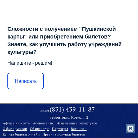
Сложности с получением "Пушкинской
карты" или приобретением билетов?
Знаете, как улучшить работу учреждений
культуры?
Напишите - решим!
Написать
(831) 439-11-87
КАССА:
территория Кремля, 2
Афиша и билеты
Абонементы
Изменения в репертуаре
О филармонии
Oб оркестре
Партнеры
Вакансии
Купить билеты онлайн
Правила покупки билетов