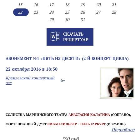
15
16
17
18
19
20
21
22
23
24
25
26
27
28
29
30
31
СКАЧАТЬ
РЕПЕРТУАР
АБОНЕМЕНТ №1 «ПЯТЬ ИЗ ДЕСЯТИ» (2-Й КОНЦЕРТ ЦИКЛА)
22 октября 2016 в 18:30
Кремлевский концертный
6+
зал
СОЛИСТКА МАРИИНСКОГО ТЕАТРА
АНАСТАСИЯ КАЛАГИНА
(СОПРАНО),
ФОРТЕПИАННЫЙ ДУЭТ
СИВАН СИЛЬВЕР
-
ГИЛЬ ГАРБУРГ
(ИЗРАИЛЬ)
Подробнее
500 руб