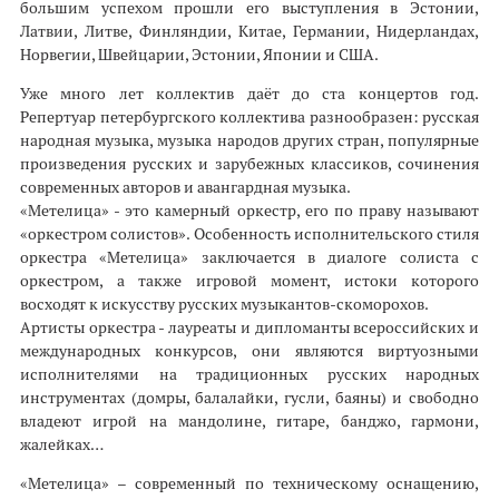
большим успехом прошли его выступления в Эстонии,
Латвии, Литве, Финляндии, Китае, Германии, Нидерландах,
Норвегии, Швейцарии, Эстонии, Японии и США.
Уже много лет коллектив даёт до ста концертов год.
Репертуар петербургского коллектива разнообразен: русская
народная музыка, музыка народов других стран, популярные
произведения русских и зарубежных классиков, сочинения
современных авторов и авангардная музыка.
«Метелица» - это камерный оркестр, его по праву называют
«оркестром солистов». Особенность исполнительского стиля
оркестра «Метелица» заключается в диалоге солиста с
оркестром, а также игровой момент, истоки которого
восходят к искусству русских музыкантов-скоморохов.
Артисты оркестра - лауреаты и дипломанты всероссийских и
международных конкурсов, они являются виртуозными
исполнителями на традиционных русских народных
инструментах (домры, балалайки, гусли, баяны) и свободно
владеют игрой на мандолине, гитаре, банджо, гармони,
жалейках…
«Метелица» – современный по техническому оснащению,