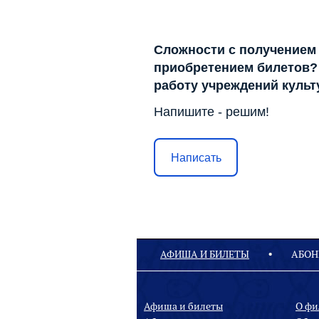
Сложности с получением
приобретением билетов? 
работу учреждений куль
Напишите - решим!
Написать
АФИША И БИЛЕТЫ
АБОН
Афиша и билеты
О ф