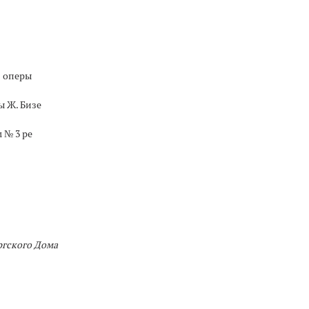
з оперы
ы Ж. Бизе
 № 3 ре
ргского Дома