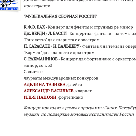
посвящается...
"МУЗЫКАЛЬНАЯ СБОРНАЯ РОССИИ"
К.Ф.Э. БАХ
- Концерт для флейты и струнных ре минор
Дж. ВЕРДИ
/
Л. БАССИ
- Концертная фантазия на темы и
"Риголетто" для кларнета с оркестром
П. САРАСАТЕ
/
Н. БАЛЬДЕРУ
- Фантазия на темы из опер
"Кармен" для кларнета с оркестром
С. РАХМАНИНОВ
- Концерт для фортепиано с оркестром
минор, соч. 30
Солисты:
лауреаты международных конкурсов
АДЕЛИНА ТАЗИЕВА
, флейта
АЛЕКСАНДР ВАСИЛЬЕВ
, кларнет
ИЛЬЯ ПАПОЯН
, фортепиано
Концерт проходит в рамках программы Санкт-Петербу
музыки по поддержке молодых исполнителей России