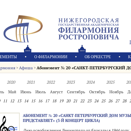
ЕМЕНТЫ
О ФИЛАРМОНИИ
OБ ОРКЕСТРЕ
К
армония
>
Афиша
>
Абонемент № 20 «САНКТ-ПЕТЕРБУРГСКИЙ ДО
2020
2021
2022
2023
2024
2025
20
ль
Май
Июнь
Июль
Август
Сентябрь
Октябрь
Ноябрь
Д
11
12
13
14
15
16
17
18
19
20
21
22
23
24
25
26
27
28
АБОНЕМЕНТ № 20 «САНКТ-ПЕТЕРБУРГСКИЙ ДОМ МУЗ
ПРЕДСТАВЛЯЕТ» (3-Й КОНЦЕРТ ЦИКЛА)
Дню освобождения Ленинграда от блокады в 1944 году