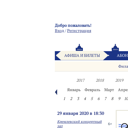
Добро пожаловать!
Вход
/
Pегистрация
АФИША И БИЛЕТЫ
АБОН
Фил
2017
2018
2019
Январь
Февраль
Март
Апре
1
2
3
4
5
6
7
8
9
10
29 января 2020 в 18:30
Кремлевский концертный
6+
зал