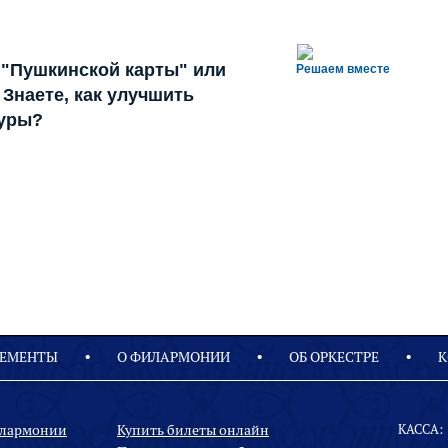
 "Пушкинской карты" или
Решаем вместе
Знаете, как улучшить
туры?
ЕМЕНТЫ
О ФИЛАРМОНИИ
OБ ОРКЕСТРЕ
К
илармонии
Купить билеты онлайн
КАССА: