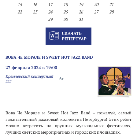
15
16
17
18
19
20
21
22
23
24
25
26
27
28
29
30
31
СКАЧАТЬ
РЕПЕРТУАР
ВОВА ЧЕ МОРАЛЕ И SWEET HOT JAZZ BAND
27 февраля 2024 в 19:00
Кремлевский концертный
6+
зал
Вова Че Морале и Sweet Hot Jazz Band – пожалуй, самый
зажигательный джазовый коллектив Петербурга! Этих ребят
можно встретить на крупных музыкальных фестивалях,
лучших светских мероприятиях и городских площадках.