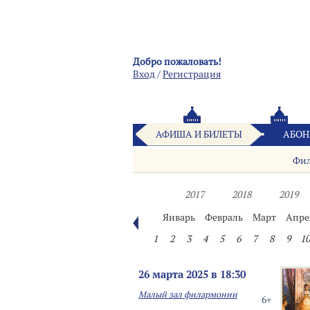
Добро пожаловать!
Вход
/
Pегистрация
АФИША И БИЛЕТЫ
АБОН
Фи
2017
2018
2019
Январь
Февраль
Март
Апре
1
2
3
4
5
6
7
8
9
10
26 марта 2025 в 18:30
Малый зал филармонии
6+