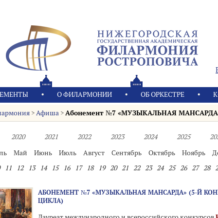
ЕМЕНТЫ
О ФИЛАРМОНИИ
OБ ОРКЕСТРЕ
К
лармония
>
Афиша
>
Абонемент №7 «МУЗЫКАЛЬНАЯ МАНСАРДА
2020
2021
2022
2023
2024
2025
20
ль
Май
Июнь
Июль
Август
Сентябрь
Октябрь
Ноябрь
Д
11
12
13
14
15
16
17
18
19
20
21
22
23
24
25
26
27
28
АБОНЕМЕНТ №7 «МУЗЫКАЛЬНАЯ МАНСАРДА» (5-Й КО
ЦИКЛА)
Лауреат международного и всероссийского конкурсов