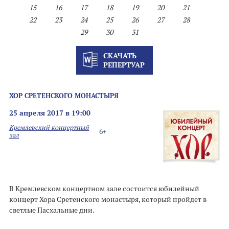
15
16
17
18
19
20
21
22
23
24
25
26
27
28
29
30
31
СКАЧАТЬ
РЕПЕРТУАР
ХОР СРЕТЕНСКОГО МОНАСТЫРЯ
25 апреля 2017 в 19:00
Кремлевский концертный
6+
зал
В Кремлевском концертном зале состоится юбилейный
концерт Хора Сретенского монастыря, который пройдет в
светлые Пасхальные дни.