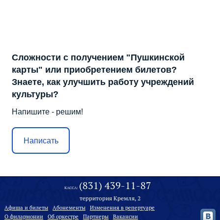
Сложности с получением "Пушкинской
карты" или приобретением билетов?
Знаете, как улучшить работу учреждений
культуры?
Напишите - решим!
Написать
(831) 439-11-87
КАССА:
территория Кремля, 2
Афиша и билеты
Абонементы
Изменения в репертуаре
О филармонии
Oб оркестре
Партнеры
Вакансии