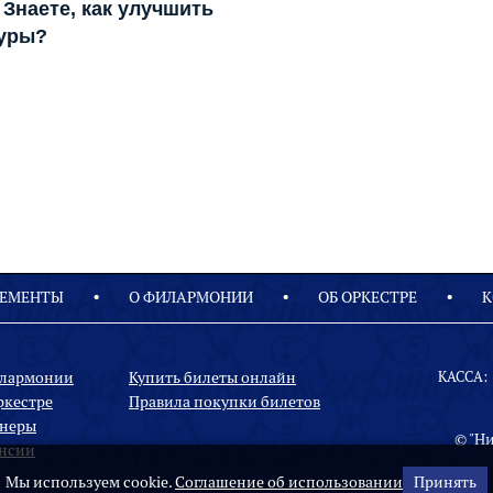
Знаете, как улучшить
туры?
ЕМЕНТЫ
О ФИЛАРМОНИИ
OБ ОРКЕСТРЕ
К
илармонии
Купить билеты онлайн
КАССА:
ркестре
Правила покупки билетов
неры
© "Н
нсии
Мы используем cookie.
Соглашение об использовании
Принять