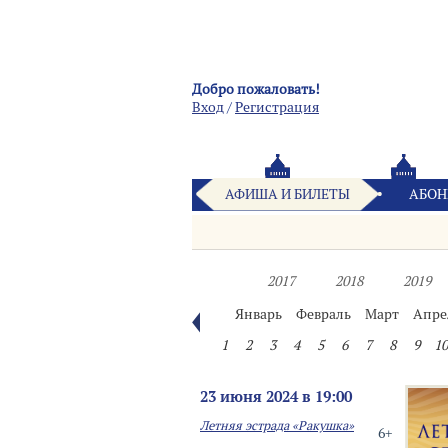
Добро пожаловать!
Вход
/
Pегистрация
АФИША И БИЛЕТЫ
АБОН
2017
2018
2019
Январь
Февраль
Март
Апре
1
2
3
4
5
6
7
8
9
10
23 июня 2024 в 19:00
Летняя эстрада «Ракушка»
6+