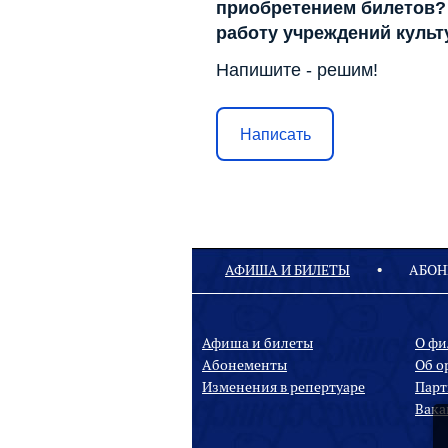
приобретением билетов? 
работу учреждений куль
Напишите - решим!
Написать
АФИША И БИЛЕТЫ
АБОН
Афиша и билеты
О ф
Абонементы
Oб о
Изменения в репертуаре
Парт
Вака