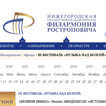
ЕМЕНТЫ
О ФИЛАРМОНИИ
OБ ОРКЕСТРЕ
К
Филармония
>
Афиша
>
III ФЕСТИВАЛЬ «МУЗЫКА НАД ВОЛГОЙ»
2020
2021
2022
2023
2024
2025
20
ль
Май
Июнь
Июль
Август
Сентябрь
Октябрь
Ноябрь
Д
11
12
13
14
15
16
17
18
19
20
21
22
23
24
25
26
27
28
III ФЕСТИВАЛЬ «МУЗЫКА НАД ВОЛГОЙ»
«ВЕЛИКИЕ ИМЕНА»: Феликс МЕНДЕЛЬСОН. «НЕ ТОЛЬК