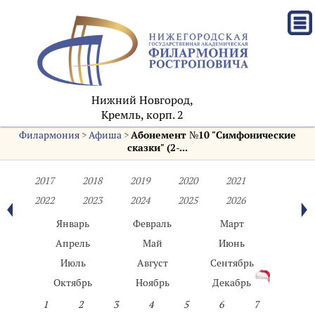
Нижний Новгород,
Кремль, корп. 2
Филармония
>
Афиша
>
Абонемент №10 "Симфонические
сказки" (2-...
2017
2018
2019
2020
2021
2022
2023
2024
2025
2026
Январь
Февраль
Март
Апрель
Май
Июнь
Июль
Август
Сентябрь
Октябрь
Ноябрь
Декабрь
1
2
3
4
5
6
7