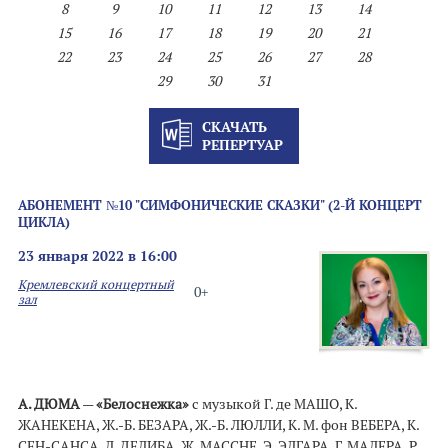
8
9
10
11
12
13
14
15
16
17
18
19
20
21
22
23
24
25
26
27
28
29
30
31
СКАЧАТЬ
РЕПЕРТУАР
АБОНЕМЕНТ №10 "СИМФОНИЧЕСКИЕ СКАЗКИ" (2-Й КОНЦЕРТ
ЦИКЛА)
23 января 2022 в 16:00
Кремлевский концертный
0+
зал
А. ДЮМА
—
«Белоснежка»
с музыкой Г. де МАШО, К.
ЖАНЕКЕНА, Ж.-Б. БЕЗАРА, Ж.-Б. ЛЮЛЛИ, К. М. фон ВЕБЕРА, К.
СЕН-САНСА, Л. ДЕЛИБА, Ж. МАССНЕ, Э. ЭЛГАРА, Г. МАЛЕРА, Р.