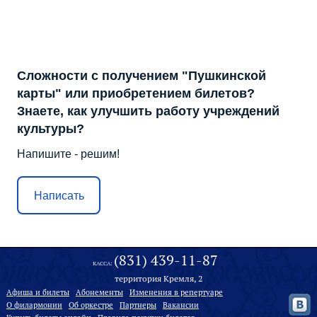
Сложности с получением "Пушкинской
карты" или приобретением билетов?
Знаете, как улучшить работу учреждений
культуры?
Напишите - решим!
Написать
(831) 439-11-87
КАССА:
территория Кремля, 2
Афиша и билеты
Абонементы
Изменения в репертуаре
О филармонии
Oб оркестре
Партнеры
Вакансии