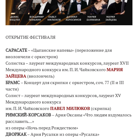
ОТКРЫТИЕ ФЕСТИВАЛЯ
САРАСАТЕ
– «Цыганские напевы» (переложение для
виолончели с оркестром)
Солистка – лауреат международных конкурсов, лауреат XVII
Международного конкурса им. П. И. Чайковского
МАРИЯ
ЗАЙЦЕВА
(виолончель)
БРАМС
– Концерт для скрипки с оркестром, соч. 77 (II и III
части)
Солист – лауреат международных конкурсов, лауреат XV
Международного конкурса
им. П. И. Чайковского
ПАВЕЛ МИЛЮКОВ
(скрипка)
РИМСКИЙ-КОРСАКОВ
– Ария Оксаны «Что людям вздумалось
расславить...»
из оперы «Ночь перед Рождеством»
ДВОРЖАК
– Ария Русалки из оперы «Русалка»