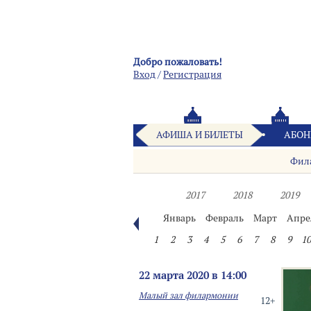
Добро пожаловать!
Вход
/
Pегистрация
АФИША И БИЛЕТЫ
АБОН
Фил
2017
2018
2019
Январь
Февраль
Март
Апре
1
2
3
4
5
6
7
8
9
10
22 марта 2020 в 14:00
Малый зал филармонии
12+