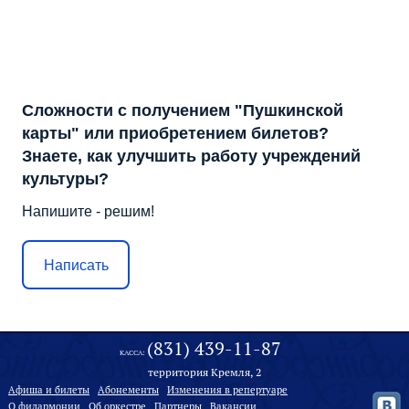
Сложности с получением "Пушкинской
карты" или приобретением билетов?
Знаете, как улучшить работу учреждений
культуры?
Напишите - решим!
Написать
(831) 439-11-87
КАССА:
территория Кремля, 2
Афиша и билеты
Абонементы
Изменения в репертуаре
О филармонии
Oб оркестре
Партнеры
Вакансии