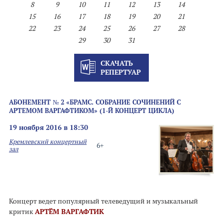
8
9
10
11
12
13
14
15
16
17
18
19
20
21
22
23
24
25
26
27
28
29
30
31
СКАЧАТЬ
РЕПЕРТУАР
АБОНЕМЕНТ № 2 «БРАМС. СОБРАНИЕ СОЧИНЕНИЙ С
АРТЕМОМ ВАРГАФТИКОМ» (1-Й КОНЦЕРТ ЦИКЛА)
19 ноября 2016 в 18:30
Кремлевский концертный
6+
зал
Концерт ведет популярный телеведущий и музыкальный
критик
АРТЁМ ВАРГАФТИК