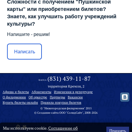
Сложности с получением "Пушкинской
карты" или приобретением билетов?
Знаете, как улучшить работу учреждений
культуры?
Напишите - решим!
Написать
(831) 439-11-87
КАССА:
территория Кремля, 2
Афиша и билеты
Абонементы
Изменения в репертуаре
О филармонии
Oб оркестре
Партнеры
Вакансии
Купить билеты онлайн
Правила покупки билетов
© "Нижегородская филармония" 2015
©
Создание сайта
ООО "
СолидСайт
", 2008-2026
Мы используем cookie.
Соглашение об
Принять