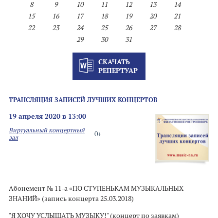
8
9
10
11
12
13
14
15
16
17
18
19
20
21
22
23
24
25
26
27
28
29
30
31
СКАЧАТЬ
РЕПЕРТУАР
ТРАНСЛЯЦИЯ ЗАПИСЕЙ ЛУЧШИХ КОНЦЕРТОВ
19 апреля 2020 в 13:00
Виртуальный концертный
0+
зал
Абонемент № 11-а «ПО СТУПЕНЬКАМ МУЗЫКАЛЬНЫХ
ЗНАНИЙ» (запись концерта 25.03.2018)
"Я ХОЧУ УСЛЫШАТЬ МУЗЫКУ!" (концерт по заявкам)