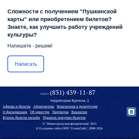
Сложности с получением "Пушкинской
карты" или приобретением билетов?
Знаете, как улучшить работу учреждений
культуры?
Напишите - решим!
Написать
(831) 439-11-87
КАССА:
территория Кремля, 2
Афиша и билеты
Абонементы
Изменения в репертуаре
О филармонии
Oб оркестре
Партнеры
Вакансии
Купить билеты онлайн
Правила покупки билетов
© "Нижегородская филармония" 2015
©
Создание сайта
ООО "
СолидСайт
", 2008-2026