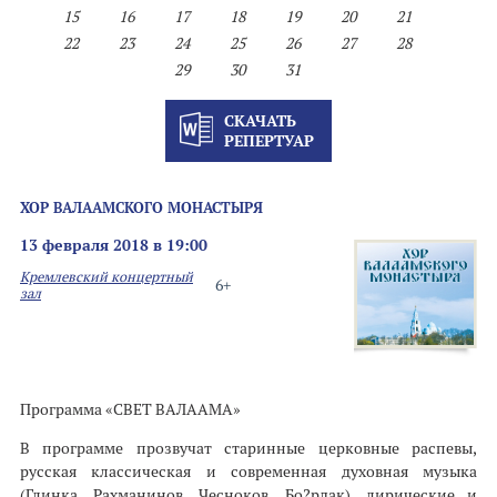
15
16
17
18
19
20
21
22
23
24
25
26
27
28
29
30
31
СКАЧАТЬ
РЕПЕРТУАР
ХОР ВАЛААМСКОГО МОНАСТЫРЯ
13 февраля 2018 в 19:00
Кремлевский концертный
6+
зал
Программа «СВЕТ ВАЛААМА»
В программе прозвучат старинные церковные распевы,
русская классическая и современная духовная музыка
(Глинка, Рахманинов, Чесноков, Бо?рдак), лирические и