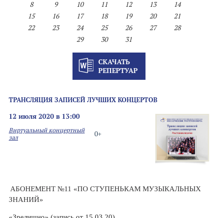
8
9
10
11
12
13
14
15
16
17
18
19
20
21
22
23
24
25
26
27
28
29
30
31
СКАЧАТЬ
РЕПЕРТУАР
ТРАНСЛЯЦИЯ ЗАПИСЕЙ ЛУЧШИХ КОНЦЕРТОВ
12 июля 2020 в 13:00
Виртуальный концертный
0+
зал
АБОНЕМЕНТ №11 «ПО СТУПЕНЬКАМ МУЗЫКАЛЬНЫХ
ЗНАНИЙ»
«Зрелищно» (запись от 15.03.20)