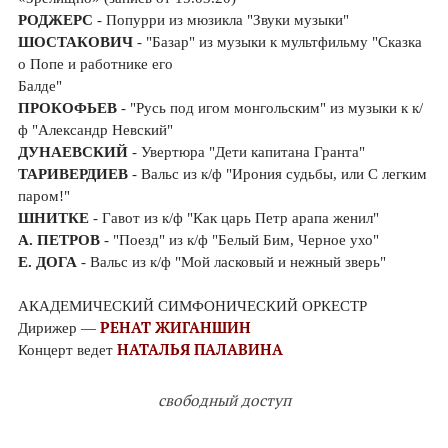
РОДЖЕРС
- Попурри из мюзикла "Звуки музыки"
ШОСТАКОВИЧ
- "Базар" из музыки к мультфильму "Сказка
о Попе и работнике его
Балде"
ПРОКОФЬЕВ
- "Русь под игом монгольским" из музыки к к/
ф "Александр Невский"
ДУНАЕВСКИЙ
- Увертюра "Дети капитана Гранта"
ТАРИВЕРДИЕВ
- Вальс из к/ф "Ирония судьбы, или С легким
паром!"
ШНИТКЕ
- Гавот из к/ф "Как царь Петр арапа женил"
А. ПЕТРОВ
- "Поезд" из к/ф "Белый Бим, Черное ухо"
Е. ДОГА
- Вальс из к/ф "Мой ласковый и нежный зверь"
АКАДЕМИЧЕСКИЙ СИМФОНИЧЕСКИЙ ОРКЕСТР
РЕНАТ ЖИГАНШИН
Дирижер —
НАТАЛЬЯ ПАЛАВИНА
Концерт ведет
свободный доступ