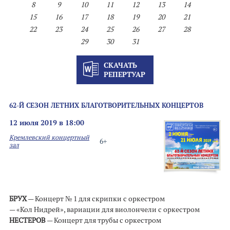
8
9
10
11
12
13
14
15
16
17
18
19
20
21
22
23
24
25
26
27
28
29
30
31
СКАЧАТЬ
РЕПЕРТУАР
62-Й СЕЗОН ЛЕТНИХ БЛАГОТВОРИТЕЛЬНЫХ КОНЦЕРТОВ
12 июля 2019 в 18:00
Кремлевский концертный
6+
зал
БРУХ
— Концерт № 1 для скрипки с оркестром
— «Кол Нидрей», вариации для виолончели с оркестром
НЕСТЕРОВ
— Концерт для трубы с оркестром