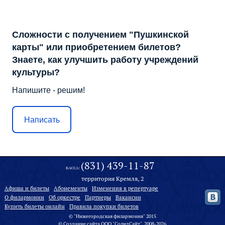
Сложности с получением "Пушкинской
карты" или приобретением билетов?
Знаете, как улучшить работу учреждений
культуры?
Напишите - решим!
Написать
(831) 439-11-87
КАССА:
территория Кремля, 2
Афиша и билеты
Абонементы
Изменения в репертуаре
О филармонии
Oб оркестре
Партнеры
Вакансии
Купить билеты онлайн
Правила покупки билетов
© "Нижегородская филармония" 2015
©
Создание сайта
ООО "
СолидСайт
", 2008-2026