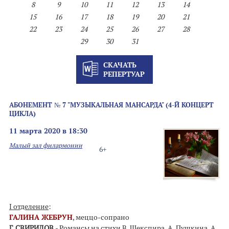
8
9
10
11
12
13
14
15
16
17
18
19
20
21
22
23
24
25
26
27
28
29
30
31
СКАЧАТЬ
РЕПЕРТУАР
АБОНЕМЕНТ № 7 "МУЗЫКАЛЬНАЯ МАНСАРДА" (4-Й КОНЦЕРТ
ЦИКЛА)
11 марта 2020 в 18:30
Малый зал филармонии
6+
I отделение
:
ГАЛИНА ЖЕБРУН
, меццо-сопрано
Г. СВИРИДОВ
- Романсы на стихи В. Шекспира, А. Пушкина, А.