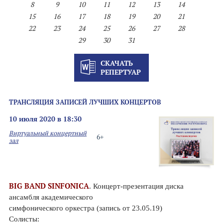
8
9
10
11
12
13
14
15
16
17
18
19
20
21
22
23
24
25
26
27
28
29
30
31
СКАЧАТЬ
РЕПЕРТУАР
ТРАНСЛЯЦИЯ ЗАПИСЕЙ ЛУЧШИХ КОНЦЕРТОВ
10 июля 2020 в 18:30
Виртуальный концертный
6+
зал
BIG BAND SINFONICA
. Концерт-презентация диска
ансамбля академического
симфонического оркестра (запись от 23.05.19)
Солисты: