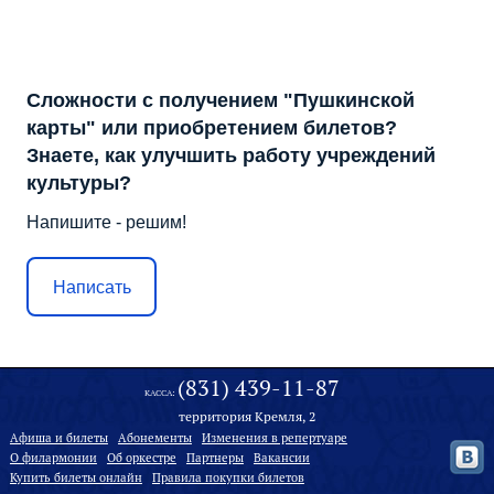
Сложности с получением "Пушкинской
карты" или приобретением билетов?
Знаете, как улучшить работу учреждений
культуры?
Напишите - решим!
Написать
(831) 439-11-87
КАССА:
территория Кремля, 2
Афиша и билеты
Абонементы
Изменения в репертуаре
О филармонии
Oб оркестре
Партнеры
Вакансии
Купить билеты онлайн
Правила покупки билетов