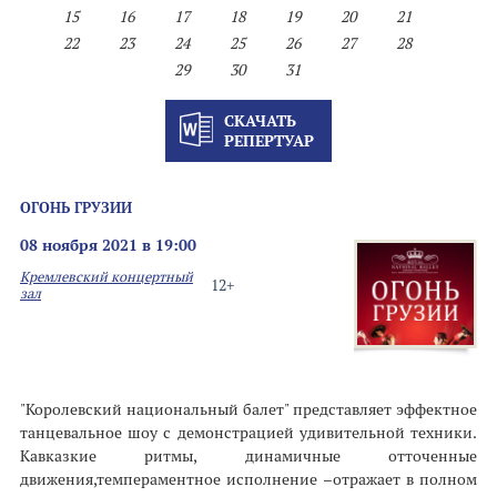
15
16
17
18
19
20
21
22
23
24
25
26
27
28
29
30
31
СКАЧАТЬ
РЕПЕРТУАР
ОГОНЬ ГРУЗИИ
08 ноября 2021 в 19:00
Кремлевский концертный
12+
зал
"Королевский национальный балет" представляет эффектное
танцевальное шоу с демонстрацией удивительной техники.
Кавказкие ритмы, динамичные отточенные
движения,темпераментное исполнение –отражает в полном