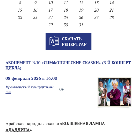
8
9
10
11
12
13
14
15
16
17
18
19
20
21
22
23
24
25
26
27
28
29
30
31
СКАЧАТЬ
РЕПЕРТУАР
АБОНЕМЕНТ №10 «СИМФОНИЧЕСКИЕ СКАЗКИ» (3-Й КОНЦЕРТ
ЦИКЛА)
08 февраля 2026 в 16:00
Кремлевский концертный
0+
зал
Арабская народная сказка
«ВОЛШЕБНАЯ ЛАМПА
АЛАДДИНА»